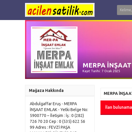
MERPA İNŞAAT
Kayıt Tarihi: 7 Ocak 2025
Mağaza Hakkında
MERPA İNŞAA
Abdulgaffar Eruş - MERPA
İlan bulunama
İNŞAAT EMLAK - Yetki Belge No:
5900770 – İletişim : İş : 0 (282)
726 70 20 Cep : 0 (535) 622 56
99 Adres : FEVZİ PAŞA