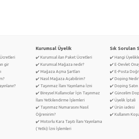
Kurumsal Üyelik
Sık Sorulan 
Ücretleri
✔️ Kurumsal ilan Paket Ücretleri
✔️ Hangi Üyelik
an gir
✔️ Kurumsal Mağaza nedir?
✔️ E-Devlet Ona
ı
✔️ Mağaza Açma Şartları
✔️ E-Posta Doğr
im?
✔️ Nasıl Mağaza Açabilirim?
✔️ Doping Nedir
yınlanır?
✔️ Taşınmaz İlanı Yayınlama İzni
✔️ Doping Satın 
✔️ Bireysel Kullanıcılar İçin Taşınmaz
✔️ Güncelim Do
İlanı Yetkilendirme İşlemleri
✔️ Üyelik İptali
✔️ Taşınmaz Numarasını Nasıl
✔️ Ürün iadesi
Öğrenirim?
✔️ Kullanım Koşu
✔️ Motorlu Kara Taşıtı İlanı Yayınlama
( Yetki) İzni İşlemleri