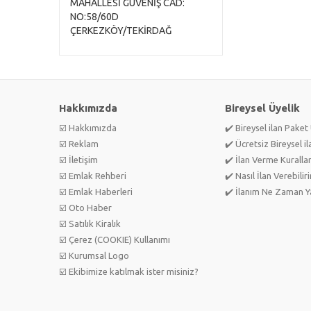
MAHALLESİ GÜVENİŞ CAD:
NO:58/60D
ÇERKEZKÖY/TEKİRDAĞ
Hakkımızda
Bireysel Üyelik
☑️ Hakkımızda
✔️ Bireysel ilan Paket 
☑️ Reklam
✔️ Ücretsiz Bireysel il
☑️ İletişim
✔️ İlan Verme Kurallar
☑️ Emlak Rehberi
✔️ Nasıl İlan Verebilir
☑️ Emlak Haberleri
✔️ İlanım Ne Zaman Ya
☑️ Oto Haber
☑️ Satılık Kiralık
☑️ Çerez (COOKIE) Kullanımı
☑️ Kurumsal Logo
☑️ Ekibimize katılmak ister misiniz?