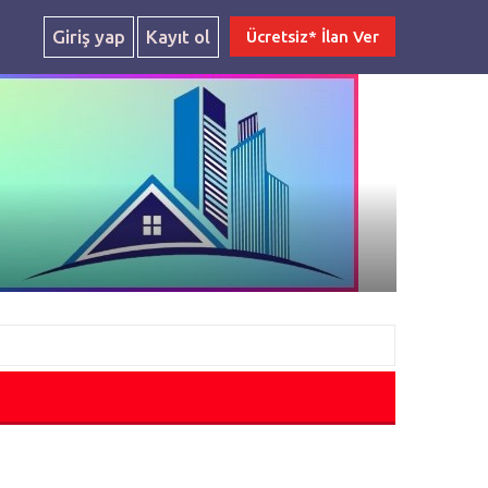
Giriş yap
Kayıt ol
Ücretsiz* İlan Ver