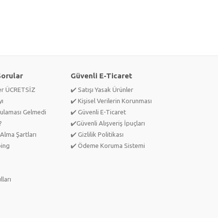
Sorular
Güvenli E-Ticaret
ler ÜCRETSİZ
✔️ Satışı Yasak Ürünler
yı
✔️ Kişisel Verilerin Korunması
ulaması Gelmedi
✔️ Güvenli E-Ticaret
?
✔️Güvenli Alışveriş İpuçları
Alma Şartları
✔️ Gizlilik Politikası
ping
✔️ Ödeme Koruma Sistemi
lları